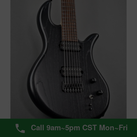
Call 9am~5pm CST Mon~Fri